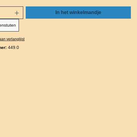
In het winkelmandje
enstuten
an verlanglijst
mer:
449.0