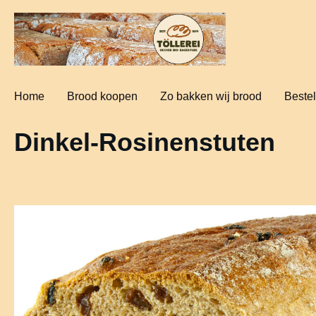
oekopdracht
Ga naar de hoofdnavigatie
Home
Brood koopen
Zo bakken wij brood
Bestel
Dinkel-Rosinenstuten
Afbeeldingengalerij overslaan