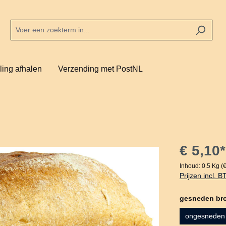
ling afhalen
Verzending met PostNL
€ 5,10*
Inhoud:
0.5 Kg
(
Prijzen incl. 
Selecteer
gesneden br
ongesneden