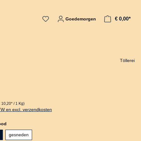
€ 0,00*
Goedemorgen
Töllerei
€ 10,20* / 1 Kg)
BTW en excl. verzendkosten
ood
gesneden